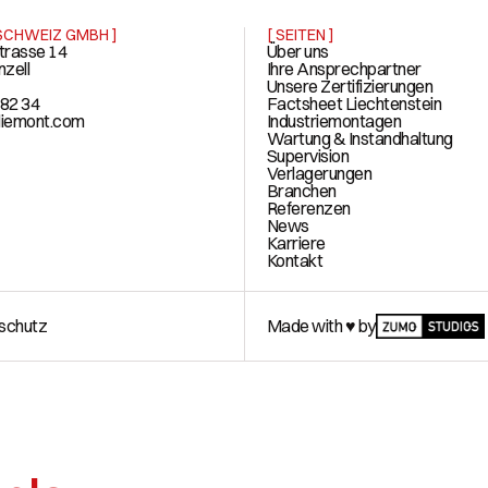
 SCHWEIZ GMBH ]
[ SEITEN ]
trasse 14
Über uns
nzell
Ihre Ansprechpartner
Unsere Zertifizierungen
 82 34
Factsheet Liechtenstein
liemont.com
Industriemontagen
Wartung & Instandhaltung
Supervision
Verlagerungen
Branchen
Referenzen
News
Karriere
Kontakt
schutz
Made with ♥ by