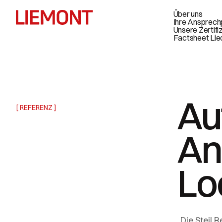
Über uns
Ihre Ansprech
Unsere Zertifi
Factsheet Lie
Au
[ REFERENZ ]
An
Lo
„Die Steil 