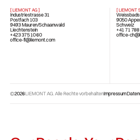
[ LIEMONT AG ]
[ LIEMONT
Industriestrasse 31
Weissbads
Postfach 103
9050 Appe
9493 Mauren/Schaanwald
Schweiz
Liechtenstein
+41 71 788
+423 375 10 60
office-ch@
office-fl@liemont.com
©
2026
LIEMONT AG. Alle Rechte vorbehalten
Impressum
Daten