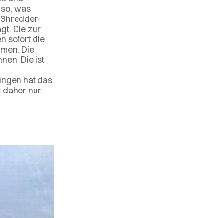
lso, was
n Shredder-
gt. Die zur
n sofort die
hmen. Die
en: Die ist
ungen hat das
t daher nur