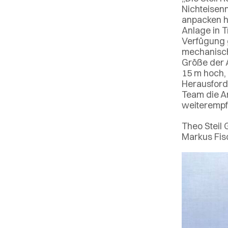
Nichteisenm
anpacken h
Anlage in T
Verfügung 
mechanisch
Größe der 
15 m hoch, 
Herausford
Team die Ar
weiterempf
Theo Steil
Markus Fisc