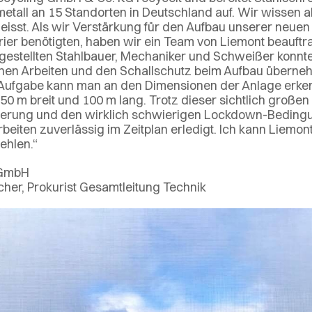
etall an 15 Standorten in Deutschland auf. Wir wissen a
eisst. Als wir Verstärkung für den Aufbau unserer neue
rier benötigten, haben wir ein Team von Liemont beauftra
gestellten Stahlbauer, Mechaniker und Schweißer konnte
en Arbeiten und den Schallschutz beim Aufbau überne
Aufgabe kann man an den Dimensionen der Anlage erkenn
50 m breit und 100 m lang. Trotz dieser sichtlich großen
erung und den wirklich schwierigen Lockdown-Beding
beiten zuverlässig im Zeitplan erledigt. Ich kann Liemon
ehlen.“
 GmbH
her, Prokurist Gesamtleitung Technik