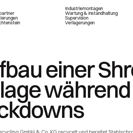
Industriemontagen
partner
Wartung & Instandhaltung
zierungen
Supervision
chtenstein
Verlagerungen
fbau einer Sh
lage während
ckdowns
Recycling GmbH & Co. KG recycelt und bereitet Stahlschro