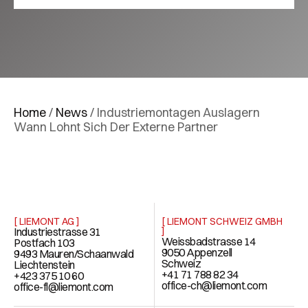
Home
/
News
/
Industriemontagen Auslagern
Wann Lohnt Sich Der Externe Partner
[ LIEMONT AG ]
[ LIEMONT SCHWEIZ GMBH
Industriestrasse 31
]
Weissbadstrasse 14
Postfach 103
9050 Appenzell
9493 Mauren/Schaanwald
Schweiz
Liechtenstein
+41 71 788 82 34
+423 375 10 60
office-ch@liemont.com
office-fl@liemont.com