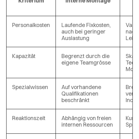
Kriterium
Interne Montage
Personalkosten
Laufende Fixkosten,
Varia
auch bei geringer
nach 
Auslastung
Leis
Kapazität
Begrenzt durch die
Skali
eigene Teamgrösse
Techn
Mont
Spezialwissen
Auf vorhandene
Breit
Qualifikationen
vers
beschränkt
Indu
Reaktionszeit
Abhängig von freien
Kurzf
internen Ressourcen
Spit