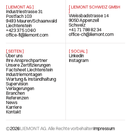
[ LIEMONT AG ]
[ LIEMONT SCHWEIZ GMBH
Industriestrasse 31
]
Weissbadstrasse 14
Postfach 103
9050 Appenzell
9493 Mauren/Schaanwald
Schweiz
Liechtenstein
+41 71 788 82 34
+423 375 10 60
office-ch@liemont.com
office-fl@liemont.com
[ SEITEN ]
[ SOCIAL ]
Über uns
Linkedin
Ihre Ansprechpartner
Instagram
Unsere Zertifizierungen
Factsheet Liechtenstein
Industriemontagen
Wartung & Instandhaltung
Supervision
Verlagerungen
Branchen
Referenzen
News
Karriere
Kontakt
©
2026
LIEMONT AG. Alle Rechte vorbehalten
Impressum